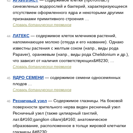
АРХИПЛАСТ
— содержимое клетки (протопласт)
43
синезеленых водорослей и бактерий, характеризующееся
отсутствием оформленного ядра и некоторыми другими
признаками примитивного строения …
Словарь ботанических терминов
ЛАТЕКС
— содержимое клеток млечников растений,
44
напоминающее молоко (откуда и его название). Однако
известны растения с желтым соком (напр., виды рода
Papaver), оранжевым (напр., виды рода Chelidonium и др.),
что зависит от наличия соответствующих&#8230; …
Словарь ботанических терминов
ЯДРО СЕМЕНИ
— содержимое семени односемянных
45
плодов …
Словарь ботанических терминов
Ресничный узел
— Содержимое глазницы. На боковой
46
поверхности зрительного нерва виден ресничный узел
Ресничный узел (также цилиарный ганглий,
лат.&#160;ganglion ciliare)&#160; анатомическое
образование, расположенное в толще жировой клетчатки
глазницы.&#8230; …