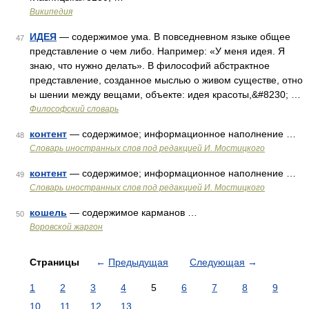
Википедия
ИДЕЯ
— содержимое ума. В повседневном языке общее
47
представление о чем либо. Например: «У меня идея. Я
знаю, что нужно делать». В философий абстрактное
представление, созданное мыслью о живом существе, отно
ы шении между вещами, объекте: идея красоты,&#8230; …
Философский словарь
контент
— содержимое; информационное наполнение …
48
Словарь иностранных слов под редакцией И. Мостицкого
контент
— содержимое; информационное наполнение …
49
Словарь иностранных слов под редакцией И. Мостицкого
кошель
— содержимое карманов …
50
Воровской жаргон
Страницы
←
Предыдущая
Следующая
→
1
2
3
4
5
6
7
8
9
10
11
12
13